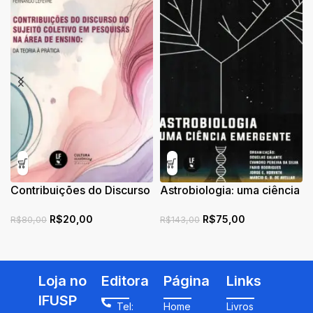
Contribuições do Discurso
Astrobiologia: uma ciência
do Sujeito Coletivo em
emergente
R$
20,00
R$
75,00
Pesquisas na Área de
R$
80,00
R$
143,00
Ensino
Loja no
Editora
Página
Links
IFUSP
Tel:
Home
Livros