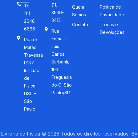
(11)
Tel:
Quem
Política de
3936-
(11)
Somos
Privacidade
3413
2648-
Contato
Trocas e
6666
Rua
Devoluções
Enéias
Rua do
Luís
Matão.
Carlos
Travessa
Barbanti,
R187
193
Instituto
Freguesia
de
do Ó, São
Física,
Paulo/SP
USP –
São
Paulo
Livraria da Física © 2026 Todos os direitos reservados. By