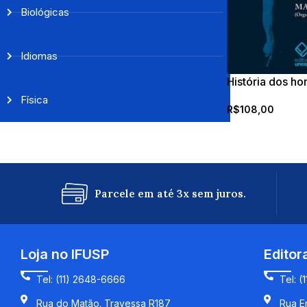
Biológicas
Idiomas
História dos ho
Física
R$
108,00
Parcele em até 3x sem juros.
Loja no IFUSP
Editor
Tel: (11) 2648-6666
Tel: (
Rua do Matão. Travessa R187
Rua En