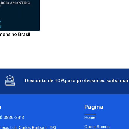
mens no Brasil
Desconto de 40%para professores, saiba mai
a
Página
11) 3936-3413
Home
Quem Somos
éias Luís Carlos Barbanti, 193