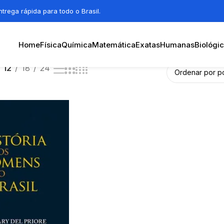
trega rápida para todo o Brasil.
Home
Física
Química
Matemática
Exatas
Humanas
Biológi
12
18
24