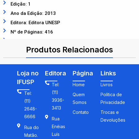
Edição: 1
Ano da Edição: 2013
Editora: Editora UNESP
Nº de Páginas: 416
ISBN: 9788539304295
Produtos Relacionados
Loja no
Editora
Página
Links
IFUSP
Tel:
Home
Livros
(11)
Tel:
Quem
Política de
3936-
(11)
Somos
Privacidade
3413
2648-
Contato
Trocas e
6666
Rua
Devoluções
Enéias
Rua do
Luís
Matão.