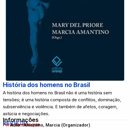
História dos homens no Brasil
A história dos homens no Brasil não é uma história sem
tensões; é uma história composta de conflitos, dominação,
subserviência e violência. E também de afetos, coragem,
astúcia e negociações.
Informações
R$
108,00
Fora de estoque
Autor: Amantino, Marcia (Organizador)