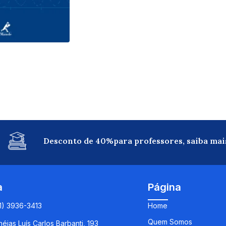
Desconto de 40%para professores, saiba mai
a
Página
11) 3936-3413
Home
Quem Somos
éias Luís Carlos Barbanti, 193