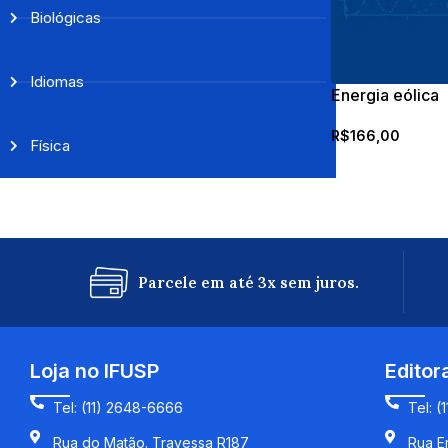
Biológicas
Idiomas
Energia eólica
R$
166,00
Física
Parcele em até 3x sem juros.
Loja no IFUSP
Editor
Tel: (11) 2648-6666
Tel: (
Rua do Matão. Travessa R187
Rua En