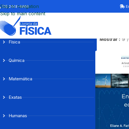
Skip to navigation
(11) 2648-6666
En
Skip to main content
Mostrar
9
Física
Química
Matemática
Exatas
Humanas