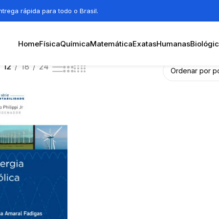
trega rápida para todo o Brasil.
Home
Física
Química
Matemática
Exatas
Humanas
Biológi
12
18
24