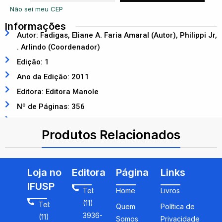
Não sei meu CEP
Informações
Autor: Fadigas, Eliane A. Faria Amaral (Autor), Philippi Jr,
. Arlindo (Coordenador)
Edição: 1
Ano da Edição: 2011
Editora: Editora Manole
Nº de Páginas: 356
ISBN: 9788520430040
Produtos Relacionados
Loja no
Editora
Página
Links
IFUSP
Tel:
Home
Livros
(11)
Tel:
Quem
Política de
3936-
(11)
Somos
Privacidade