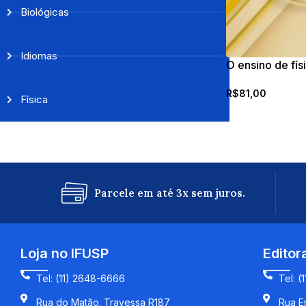
Biológicas
Idiomas
O ensino de fís
de 3 a 8 anos
R$
81,00
Física
Parcele em até 3x sem juros.
Loja no IFUSP
Editor
Tel: (11) 2648-6666
Tel: (
Rua do Matão. Travessa R187
Rua En