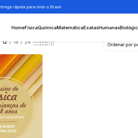
trega rápida para todo o Brasil.
Home
Física
Química
Matemática
Exatas
Humanas
Biológi
12
18
24