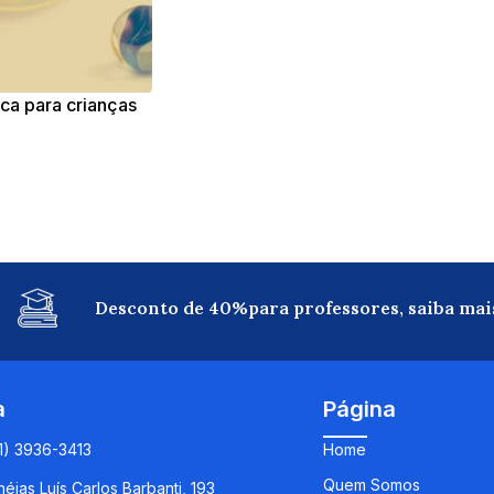
ica para crianças
Desconto de 40%para professores, saiba mai
a
Página
11) 3936-3413
Home
Quem Somos
éias Luís Carlos Barbanti, 193