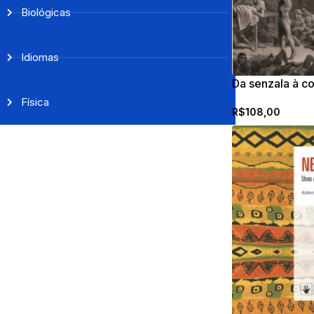
Biológicas
Idiomas
Da senzala à co
Física
R$
108,00