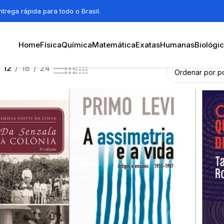
trega rápida para todo o Brasil.
Home
Física
Química
Matemática
Exatas
Humanas
Biológi
12
18
24