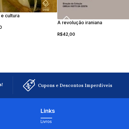
 e cultura
A revolução iraniana
0
R$
42,00
s!
Cupons e Descontos Imperdíveis
Links
Livros