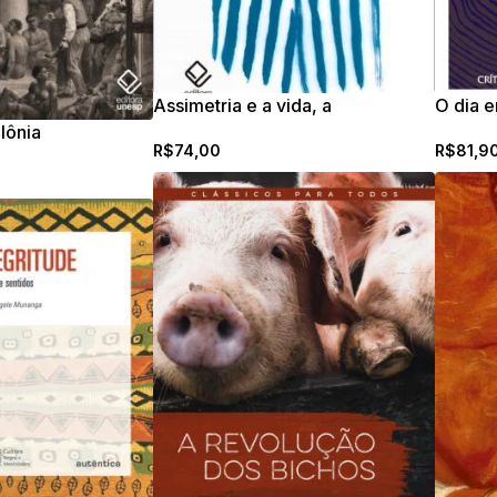
Assimetria e a vida, a
O dia 
lônia
R$
74,00
R$
81,9