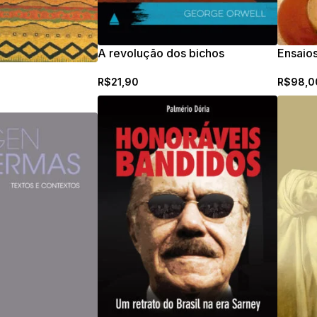
A revolução dos bichos
Ensaios
na itáli
R$
21,90
R$
98,0