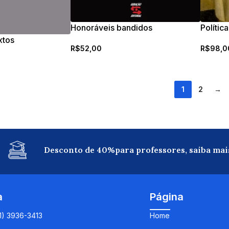
Honoráveis bandidos
Política
xtos
R$
52,00
R$
98,0
1
2
→
Desconto de 40%para professores, saiba mai
a
Página
11) 3936-3413
Home