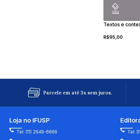
Textos e conte
R$
95,00
Parcele em até 3x sem juros.
Loja no IFUSP
Editor
Tel: (11) 2648-6666
Tel: (