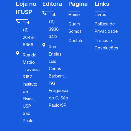
Loja no
Editora
Página
Links
IFUSP
Tel:
Home
Livros
(11)
Tel:
Quem
Política de
3936-
(11)
Somos
Privacidade
3413
2648-
Contato
Trocas e
6666
Rua
Devoluções
Enéias
Rua do
Luís
Matão.
Carlos
Travessa
Barbanti,
R187
193
Instituto
Freguesia
de
do Ó, São
Física,
Paulo/SP
USP –
São
Paulo