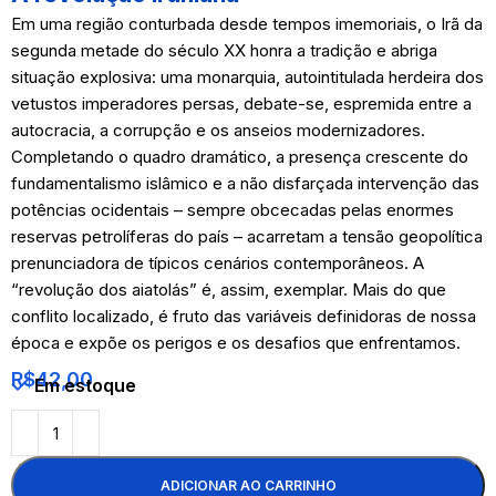
Em uma região conturbada desde tempos imemoriais, o Irã da
segunda metade do século XX honra a tradição e abriga
situação explosiva: uma monarquia, autointitulada herdeira dos
vetustos imperadores persas, debate-se, espremida entre a
autocracia, a corrupção e os anseios modernizadores.
Completando o quadro dramático, a presença crescente do
fundamentalismo islâmico e a não disfarçada intervenção das
potências ocidentais – sempre obcecadas pelas enormes
reservas petrolíferas do país – acarretam a tensão geopolítica
prenunciadora de típicos cenários contemporâneos. A
“revolução dos aiatolás” é, assim, exemplar. Mais do que
conflito localizado, é fruto das variáveis definidoras de nossa
época e expõe os perigos e os desafios que enfrentamos.
R$
42,00
Em estoque
ADICIONAR AO CARRINHO