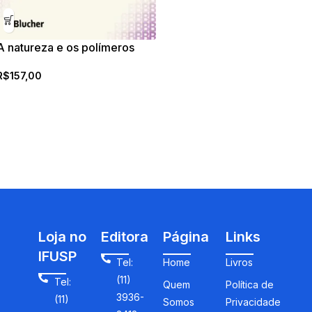
A natureza e os polímeros
R$
157,00
Loja no
Editora
Página
Links
IFUSP
Tel:
Home
Livros
(11)
Tel:
Quem
Política de
3936-
(11)
Somos
Privacidade