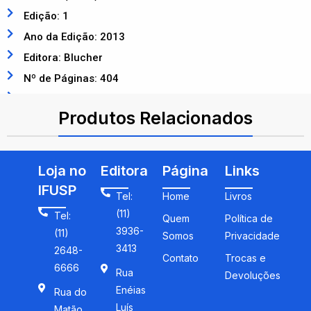
Edição: 1
Ano da Edição: 2013
Editora: Blucher
Nº de Páginas: 404
ISBN: 9788521207399
Produtos Relacionados
Loja no
Editora
Página
Links
IFUSP
Tel:
Home
Livros
(11)
Tel:
Quem
Política de
3936-
(11)
Somos
Privacidade
3413
2648-
Contato
Trocas e
6666
Rua
Devoluções
Enéias
Rua do
Luís
Matão.