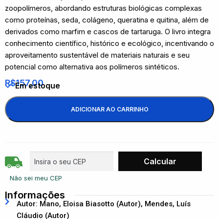
zoopolímeros, abordando estruturas biológicas complexas
como proteínas, seda, colágeno, queratina e quitina, além de
derivados como marfim e cascos de tartaruga. O livro integra
conhecimento científico, histórico e ecológico, incentivando o
aproveitamento sustentável de materiais naturais e seu
potencial como alternativa aos polímeros sintéticos.
R$
157,00
Em estoque
ADICIONAR AO CARRINHO
Não sei meu CEP
Informações
Autor: Mano, Eloisa Biasotto (Autor), Mendes, Luís
Cláudio (Autor)