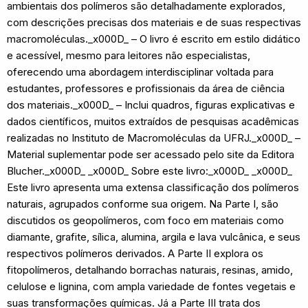
ambientais dos polímeros são detalhadamente explorados,
com descrições precisas dos materiais e de suas respectivas
macromoléculas._x000D_ – O livro é escrito em estilo didático
e acessível, mesmo para leitores não especialistas,
oferecendo uma abordagem interdisciplinar voltada para
estudantes, professores e profissionais da área de ciência
dos materiais._x000D_ – Inclui quadros, figuras explicativas e
dados científicos, muitos extraídos de pesquisas acadêmicas
realizadas no Instituto de Macromoléculas da UFRJ._x000D_ –
Material suplementar pode ser acessado pelo site da Editora
Blucher._x000D_ _x000D_ Sobre este livro:_x000D_ _x000D_
Este livro apresenta uma extensa classificação dos polímeros
naturais, agrupados conforme sua origem. Na Parte I, são
discutidos os geopolímeros, com foco em materiais como
diamante, grafite, sílica, alumina, argila e lava vulcânica, e seus
respectivos polímeros derivados. A Parte II explora os
fitopolímeros, detalhando borrachas naturais, resinas, amido,
celulose e lignina, com ampla variedade de fontes vegetais e
suas transformações químicas. Já a Parte III trata dos