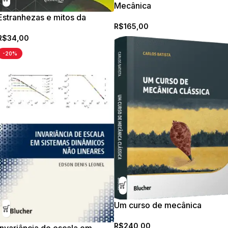
Mecânica
Estranhezas e mitos da
R$
165,00
mecânica quântica
R$
34,00
-20%
Um curso de mecânica
clássica
R$
240,00