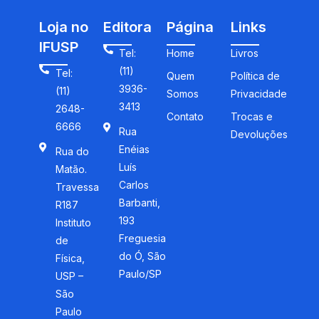
Loja no
Editora
Página
Links
IFUSP
Tel:
Home
Livros
(11)
Tel:
Quem
Política de
3936-
(11)
Somos
Privacidade
3413
2648-
Contato
Trocas e
6666
Rua
Devoluções
Enéias
Rua do
Luís
Matão.
Carlos
Travessa
Barbanti,
R187
193
Instituto
Freguesia
de
do Ó, São
Física,
Paulo/SP
USP –
São
Paulo