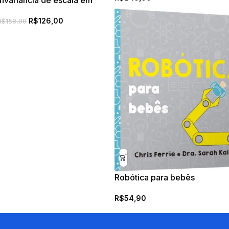
Invariância de escala em
sistemas dinâmicos não
R$
126,00
lineares
R$
158,00
Robótica para bebês
R$
54,90