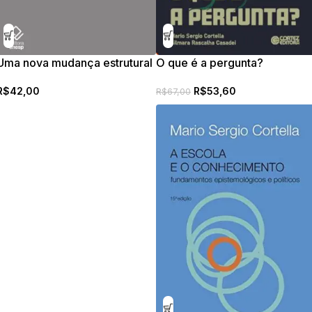
Uma nova mudança estrutural
O que é a pergunta?
da esfera pública e a política
R$
53,60
R$
42,00
deliberativa
R$
67,00