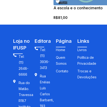
A escola e o conhecimento
R$
81,00
Loja no
Editora
Página
Links
IFUSP
Tel:
Home
Livros
(11)
Tel:
Quem
Política de
3936-
(11)
Somos
Privacidade
3413
2648-
Contato
Trocas e
6666
Rua
Devoluções
Enéias
Rua do
Luís
Matão.
Carlos
Travessa
Barbanti,
R187
193
Instituto