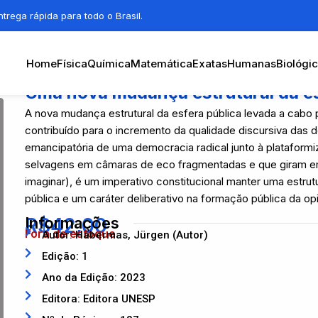
trega rápida para todo o Brasil.
Home
Física
Química
Matemática
Exatas
Humanas
Biológi
Uma nova mudança estrutural da esfe
A nova mudança estrutural da esfera pública levada a cabo
contribuído para o incremento da qualidade discursiva das
emancipatória de uma democracia radical junto à plataformi
selvagens em câmaras de eco fragmentadas e que giram em
imaginar), é um imperativo constitucional manter uma estrutur
pública e um caráter deliberativo na formação pública da op
R$
Informações
42,00
Fora de estoque
Autor: Habermas, Jürgen (Autor)
Edição: 1
Ano da Edição: 2023
Editora: Editora UNESP