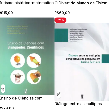
Turismo histórico-matemático
O Divertido Mundo da Física:
pelo brasil, possibilidades
do ideal para o real
R$
15,00
R$
60,00
para o ensino de matemática
-75%
Ensino de Ciências com
Brinquedos Científicos
Diálogo entre as múltiplas
R$
28,00
perspectivas na pesquisa em