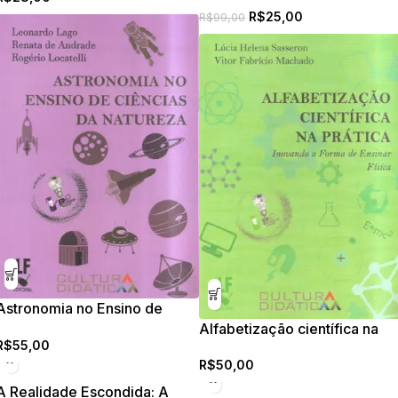
R$
25,00
Ensino de Física
R$
99,00
Astronomia no Ensino de
Ciências da Natureza
Alfabetização científica na
R$
55,00
prática: inovando a forma de
R$
50,00
ensinar física
A Realidade Escondida: A