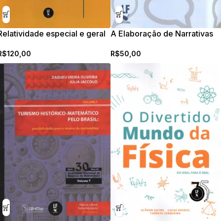
Relatividade especial e geral
A Elaboração de Narrativas
em Aulas de Física: A
R$
120,00
R$
50,00
Aprendizagem em Ciências
como Manifestação Cultural