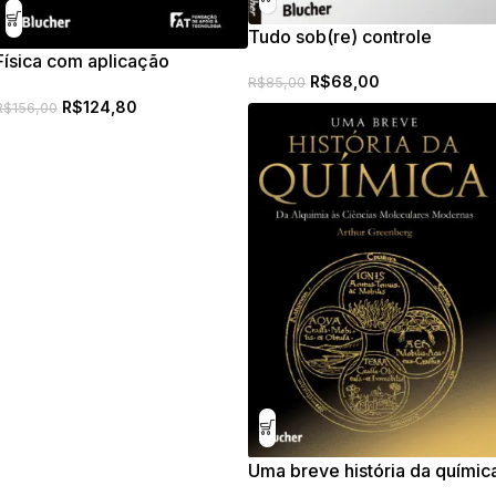
Tudo sob(re) controle
Física com aplicação
R$
68,00
tecnológica – vol 3
R$
85,00
R$
124,80
R$
156,00
Uma breve história da químic