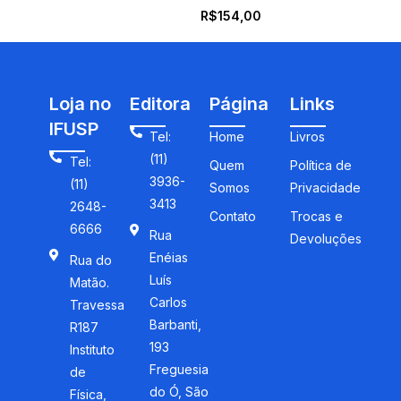
R$
154,00
Loja no
Editora
Página
Links
IFUSP
Tel:
Home
Livros
(11)
Tel:
Quem
Política de
3936-
(11)
Somos
Privacidade
3413
2648-
Contato
Trocas e
6666
Rua
Devoluções
Enéias
Rua do
Luís
Matão.
Carlos
Travessa
Barbanti,
R187
193
Instituto
Freguesia
de
do Ó, São
Física,