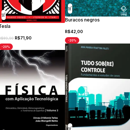
Buracos negros
Tesla
R$
42,00
R$
71,90
R$
89,90
-20%
-20%