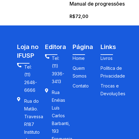
Manual de progressões
R$
72,00
Loja no
Editora
Página
Links
IFUSP
Tel:
Home
Livros
(11)
Tel:
Quem
Política de
3936-
(11)
Somos
Privacidade
3413
2648-
Contato
Trocas e
6666
Rua
Devoluções
Enéias
Rua do
Luís
Matão.
Carlos
Travessa
Barbanti,
R187
193
Instituto
Freguesia