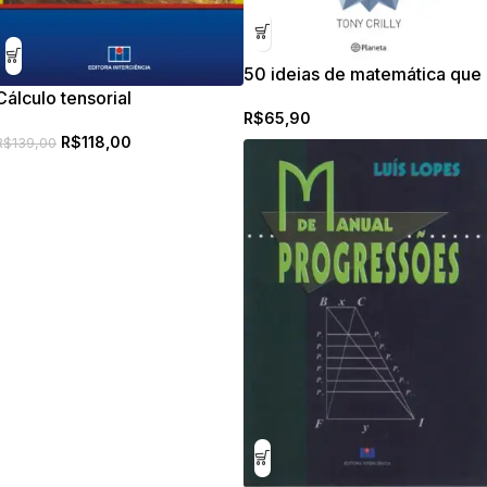
50 ideias de matemática que
Cálculo tensorial
você precisa conhecer
R$
65,90
R$
118,00
R$
139,00