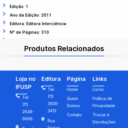
Edição: 1
Ano da Edição: 2011
Editora: Editora Interciência
Nº de Páginas: 310
ISBN: 9788571932517
Produtos Relacionados
Loja no
Editora
Página
Links
IFUSP
Tel:
Home
Livros
(11)
Tel:
Quem
Política de
3936-
(11)
Somos
Privacidade
3413
2648-
Contato
Trocas e
6666
Rua
Devoluções
Enéias