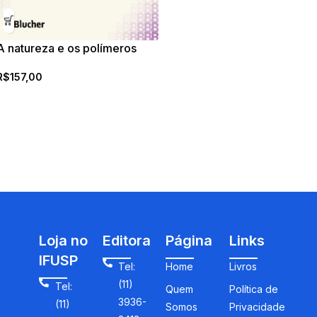
A natureza e os polímeros
R$
157,00
Loja no
Editora
Página
Links
IFUSP
Tel:
Home
Livros
(11)
Tel:
Quem
Política de
3936-
(11)
Somos
Privacidade