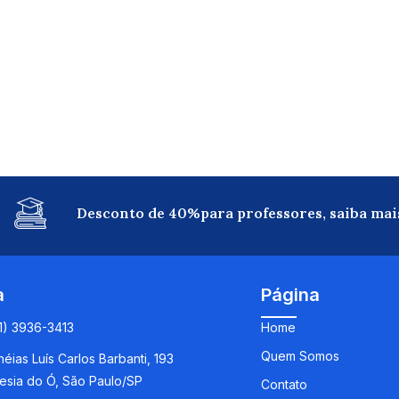
Desconto de 40%para professores, saiba mai
a
Página
11) 3936-3413
Home
Quem Somos
éias Luís Carlos Barbanti, 193
esia do Ó, São Paulo/SP
Contato