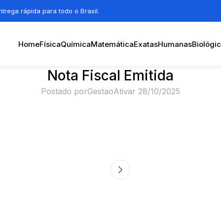
trega rápida para todo o Brasil.
Home
Física
Química
Matemática
Exatas
Humanas
Biológi
Nota Fiscal Emitida
Postado por
Gestao
Ativar 28/10/2025