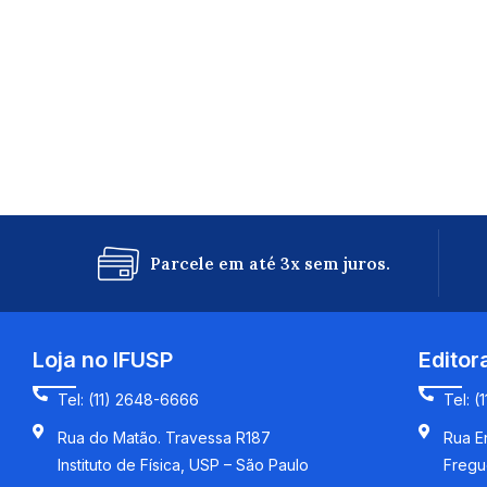
Parcele em até 3x sem juros.
Loja no IFUSP
Editor
Tel: (11) 2648-6666
Tel: (
Rua do Matão. Travessa R187
Rua En
Instituto de Física, USP – São Paulo
Fregu