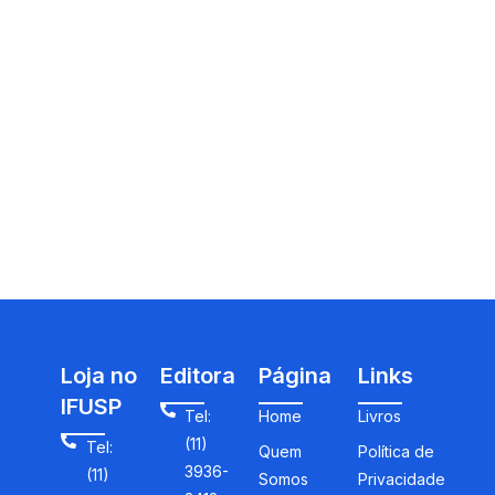
Loja no
Editora
Página
Links
IFUSP
Tel:
Home
Livros
(11)
Tel:
Quem
Política de
3936-
(11)
Somos
Privacidade