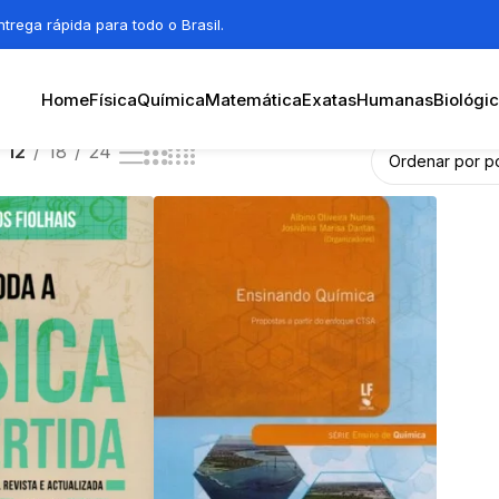
trega rápida para todo o Brasil.
Home
Física
Química
Matemática
Exatas
Humanas
Biológi
12
18
24