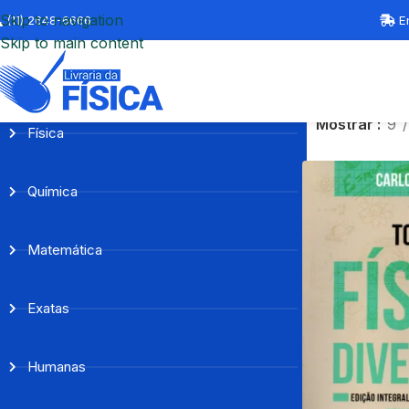
Skip to navigation
(11) 2648-6666
En
Skip to main content
Mostrar
9
Física
Química
Matemática
Exatas
Humanas