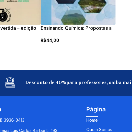
ivertida – edição
Ensinando Química: Propostas a
 e actualizada
partir do enfoque CTSA
R$
44,00
Desconto de 40%para professores, saiba mai
a
Página
11) 3936-3413
Home
Quem Somos
éias Luís Carlos Barbanti, 193