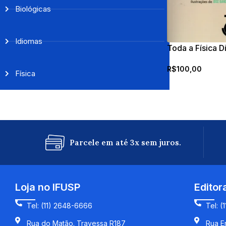
Biológicas
Idiomas
Toda a Física D
integral revista
R$
100,00
Física
Parcele em até 3x sem juros.
Loja no IFUSP
Editor
Tel: (11) 2648-6666
Tel: (
Rua do Matão. Travessa R187
Rua En