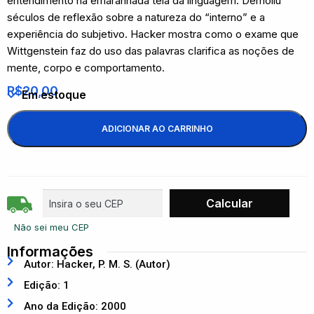
entendimento na emaranhada teia da linguagem. Demoliu
séculos de reflexão sobre a natureza do “interno” e a
experiência do subjetivo. Hacker mostra como o exame que
Wittgenstein faz do uso das palavras clarifica as noções de
mente, corpo e comportamento.
R$
20,00
Em estoque
ADICIONAR AO CARRINHO
Não sei meu CEP
Informações
Autor: Hacker, P. M. S. (Autor)
Edição: 1
Ano da Edição: 2000