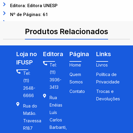
Editora: Editora UNESP
Nº de Páginas: 61
ISBN: 8571392730
Produtos Relacionados
Loja no
Editora
Página
Links
IFUSP
Tel:
Home
Livros
(11)
Tel:
Quem
Política de
3936-
(11)
Somos
Privacidade
3413
2648-
Contato
Trocas e
6666
Rua
Devoluções
Enéias
Rua do
Luís
Matão.
Carlos
Travessa
Barbanti,
R187