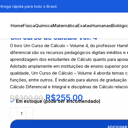
trega rápida para todo o Brasil.
Home
Física
Química
Matemática
Exatas
Humanas
Biológi
Um curso de cálculo vol. 4
O livro Um Curso de Cálculo – Volume 4, do professor Hamil
diferencial são os recursos pedagógicos digitais inéditos e 
aprendizagem dos estudantes de Cálculo quanto para apoia
Adotado amplamente em instituições de ensino superior p
qualidade, Um Curso de Cálculo – Volume 4 aborda temas 
funções, entre outros. É indicado para alunos de graduaçã
Cálculo Diferencial e Integral e disciplinas de Cálculo relaci
R$
255,00
R$
300,00
Em estoque (pode ser encomendado)
ADICIONAR