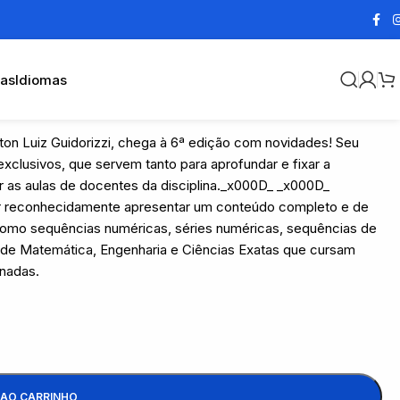
cas
Idiomas
ton Luiz Guidorizzi, chega à 6ª edição com novidades! Seu
exclusivos, que servem tanto para aprofundar e fixar a
r as aulas de docentes da disciplina._x000D_ _x000D_
or reconhecidamente apresentar um conteúdo completo e de
como sequências numéricas, séries numéricas, sequências de
o de Matemática, Engenharia e Ciências Exatas que cursam
onadas.
 AO CARRINHO