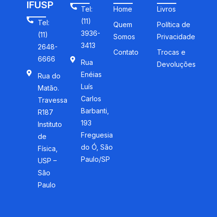
IFUSP
Tel:
Home
Livros
(11)
Tel:
Quem
Política de
3936-
(11)
Somos
Privacidade
3413
2648-
Contato
Trocas e
6666
Rua
Devoluções
Enéias
Rua do
Luís
Matão.
Carlos
Travessa
Barbanti,
R187
193
Instituto
Freguesia
de
do Ó, São
Física,
Paulo/SP
USP –
São
Paulo