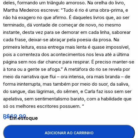
deles, formando um triângulo amoroso. Na orelha do livro,
Martha Medeiros escreve: “Tudo é rio é uma obra-prima, e
não há exagero no que afirmo. É daqueles livros que, ao ser
terminado, dá vontade de começar de novo, no mesmo
instante, desta vez para se demorar em cada linha, saborear
cada frase, deixar-se abraçar pela poesia da prosa. Na
primeira leitura, essa entrega mais lenta é quase impossível,
pois a correnteza dos acontecimentos nos leva até a última
página sem nos dar chance para respirar. É preciso manter-se
à tona ou a gente se afoga.” A metáfora do rio se revela por
meio da narrativa que flui – ora intensa, ora mais branda – de
forma ininterrupta, mas também por meio do suor, da saliva,
do sangue, das lágrimas, do sêmen, e Carla faz isso sem ser
apelativa, sem sentimentalismo barato, com a habilidade que
só os melhores escritores possuem. “
R$
69,90
Em estoque
ADICIONAR AO CARRINHO