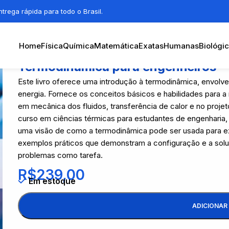
trega rápida para todo o Brasil.
Home
Física
Química
Matemática
Exatas
Humanas
Biológi
Termodinâmica para engenheiros
Este livro oferece uma introdução à termodinâmica, envol
energia. Fornece os conceitos básicos e habilidades para a
em mecânica dos fluidos, transferência de calor e no pro
curso em ciências térmicas para estudantes de engenharia
uma visão de como a termodinâmica pode ser usada para e
exemplos práticos que demonstram a configuração e a so
problemas como tarefa.
R$
239,00
Em estoque
ADICIONAR