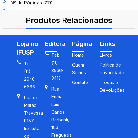
Nº de Páginas: 720
ISBN: 9788521213314
Produtos Relacionados
Loja no
Editora
Página
Links
IFUSP
Tel:
Home
Livros
(11)
Tel:
Quem
Política de
3936-
(11)
Somos
Privacidade
3413
2648-
Contato
Trocas e
6666
Rua
Devoluções
Enéias
Rua do
Luís
Matão.
Carlos
Travessa
Barbanti,
R187
193
Instituto
Freguesia
de