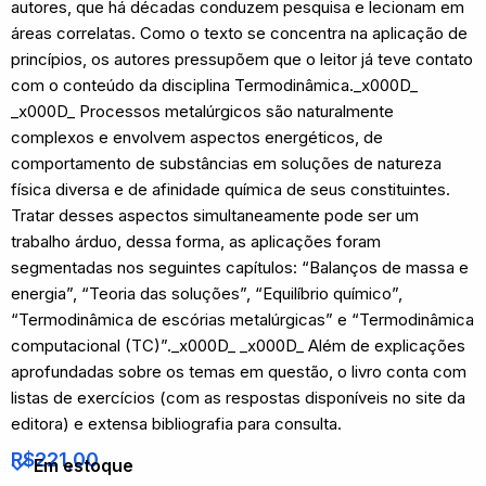
autores, que há décadas conduzem pesquisa e lecionam em
áreas correlatas. Como o texto se concentra na aplicação de
princípios, os autores pressupõem que o leitor já teve contato
com o conteúdo da disciplina Termodinâmica._x000D_
_x000D_ Processos metalúrgicos são naturalmente
complexos e envolvem aspectos energéticos, de
comportamento de substâncias em soluções de natureza
física diversa e de afinidade química de seus constituintes.
Tratar desses aspectos simultaneamente pode ser um
trabalho árduo, dessa forma, as aplicações foram
segmentadas nos seguintes capítulos: “Balanços de massa e
energia”, “Teoria das soluções”, “Equilíbrio químico”,
“Termodinâmica de escórias metalúrgicas” e “Termodinâmica
computacional (TC)”._x000D_ _x000D_ Além de explicações
aprofundadas sobre os temas em questão, o livro conta com
listas de exercícios (com as respostas disponíveis no site da
editora) e extensa bibliografia para consulta.
R$
221,00
Em estoque