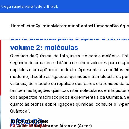
trega rápida para todo o Brasil.
Home
Física
Química
Matemática
Exatas
Humanas
Biológi
Série didática para o apoio a form
volume 2: moléculas
O estudo da Química, de fato, inicia–se com a molécula. E
segundo de uma série didática de cinco volumes para o ap
capítulos e um apêndice ao texto. Apresenta os conflitos en
moderno, discute as ligações químicas intramoleculares por 
valência, do modelo da repulsão dos pares eletrônicos da ca
também as ligações químicas intermoleculares em líquidos e
dos aspectos macroscópicos experimentais da Química. S
quanto às teorias sobre ligações químicas, consulte o “Apên
Quântica”.
R$
Informações
54,00
Fora de estoque
Autor: Brito, Marcos Aires de (Autor)