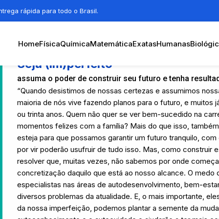
trega rápida para todo o Brasil.
Home
Física
Química
Matemática
Exatas
Humanas
Biológi
Seja (im)perfeito
assuma o poder de construir seu futuro e tenha resulta
“Quando desistimos de nossas certezas e assumimos nossa
maioria de nós vive fazendo planos para o futuro, e muitos
ou trinta anos. Quem não quer se ver bem-sucedido na carre
momentos felizes com a família? Mais do que isso, tam
esteja para que possamos garantir um futuro tranquilo, com
por vir poderão usufruir de tudo isso. Mas, como construir
resolver que, muitas vezes, não sabemos por onde começar,
concretização daquilo que está ao nosso alcance. O medo d
especialistas nas áreas de autodesenvolvimento, bem-estar
diversos problemas da atualidade. E, o mais importante, el
da nossa imperfeição, podemos plantar a semente da muda