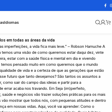
cas
Idiomas
dos em todas as áreas da vida
s imperfeições, a vida fica mais leve.” – Robson Hamuche A
 já temos uma visão de como queremos estar daqui dez, vinte
ira, estar com a saúde física e mental em dia e vivendo
bém temos pensado muito em como queremos que o mundo
 qualidade de vida e a certeza de que as gerações que estão
 esse futuro que tanto desejamos? São tantos os assuntos a
 como sair do campo das ideias e partir para a
e errar acaba nos travando. Em Seja (im)perfeito,
, saúde e negócios vão trazer soluções práticas para os mais
es vão mostrar que todos nós, com pequenas atitudes e dentro
nça em nossas vidas. Aqui, você vai aprender: Como o