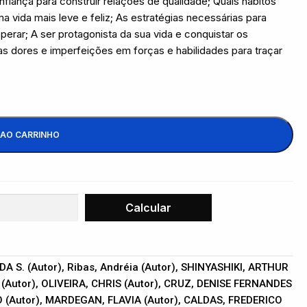
fiança para construir relações de qualidade; Quais hábitos
a vida mais leve e feliz; As estratégias necessárias para
erar; A ser protagonista da sua vida e conquistar os
as dores e imperfeições em forças e habilidades para traçar
 AO CARRINHO
 S. (Autor), Ribas, Andréia (Autor), SHINYASHIKI, ARTHUR
(Autor), OLIVEIRA, CHRIS (Autor), CRUZ, DENISE FERNANDES
BIO (Autor), MARDEGAN, FLAVIA (Autor), CALDAS, FREDERICO