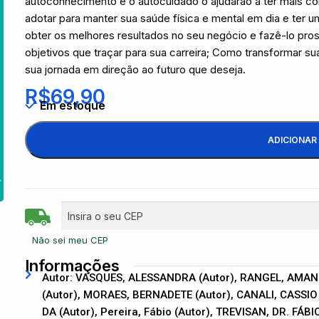
autoconhecimento e o autocuidado o ajudarão a ter mais con
adotar para manter sua saúde física e mental em dia e ter um
obter os melhores resultados no seu negócio e fazê-lo prosp
objetivos que traçar para sua carreira; Como transformar su
sua jornada em direção ao futuro que deseja.
R$
69,90
Em estoque
ADICIONAR
Não sei meu CEP
Informações
Autor: VASQUES, ALESSANDRA (Autor), RANGEL, AMANDA
(Autor), MORAES, BERNADETE (Autor), CANALI, CASSIO 
DA (Autor), Pereira, Fábio (Autor), TREVISAN, DR. FÁ