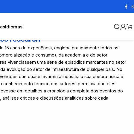
cas
Idiomas
ics research
de 15 anos de experiência, engloba praticamente todos os
comercialização e consumo), da academia e do setor
utores vivenciassem uma série de episódios marcantes no setor
da evolução do setor de infraestrutura de qualquer país. No
venções que quase levaram a indústria à sua quebra física e
 ao conhecimento técnico dos autores, permitiria que eles
evesse em detalhes a cronologia completa dos eventos do
análises críticas e discussões analíticas sobre cada