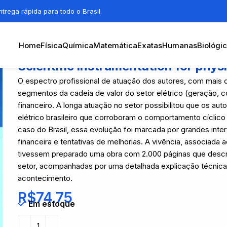
trega rápida para todo o Brasil.
Home
Física
Química
Matemática
Exatas
Humanas
Biológi
Scientific instrumentation for phys
O espectro profissional de atuação dos autores, com mais 
segmentos da cadeia de valor do setor elétrico (geração, 
financeiro. A longa atuação no setor possibilitou que os a
elétrico brasileiro que corroboram o comportamento cíclico 
caso do Brasil, essa evolução foi marcada por grandes inter
financeira e tentativas de melhorias. A vivência, associada
tivessem preparado uma obra com 2.000 páginas que descr
setor, acompanhadas por uma detalhada explicação técnica, 
acontecimento.
R$
74,75
Em estoque