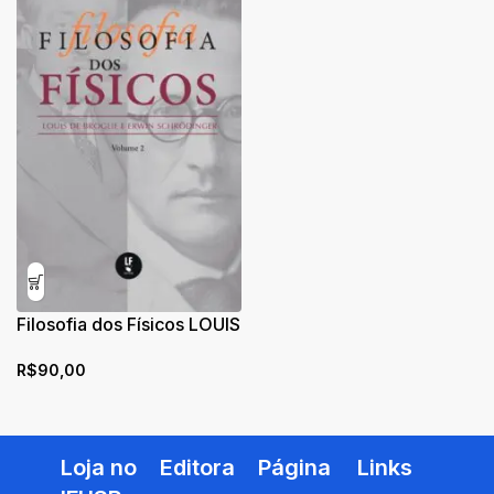
Filosofia dos Físicos LOUIS
DE BROGLIE E ERWIN
R$
90,00
SCHRÖDINGER Vol .2
Loja no
Editora
Página
Links