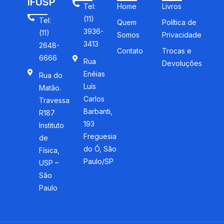
IFUSP
Tel:
Home
Livros
(11)
Tel:
Quem
Política de
3936-
(11)
Somos
Privacidade
3413
2648-
Contato
Trocas e
6666
Rua
Devoluções
Enéias
Rua do
Luís
Matão.
Carlos
Travessa
Barbanti,
R187
193
Instituto
Freguesia
de
do Ó, São
Física,
Paulo/SP
USP –
São
Paulo