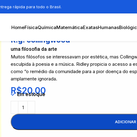
trega rápida para todo o Brasil.
Home
Física
Química
Matemática
Exatas
Humanas
Biológi
R.g. collingwood
uma filosofia da arte
Muitos filósofos se interessavam por estética, mas Colling
esculpida à poesia e a música. Ridley propicia o acesso a e
como “o remédio da comunidade para a pior doença do espír
amplamente ignorada.
R$
20,00
Em estoque
ADICIONAR