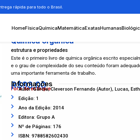
trega rápida para todo o Brasil.
Home
Física
Química
Matemática
Exatas
Humanas
Biológi
Química orgânica
estrutura e propriedades
Este é o primeiro livro de química orgânica escrito especi
e o grau de complexidade do seu conteúdo foram adequados 
uma importante ferramenta de trabalho.
R$
Informações
93,00
Fora de estoque
Autor: Garcia, Cleverson Fernando (Autor), Lucas, Esthe
Edição: 1
Ano da Edição: 2014
Editora: Grupo A
Nº de Páginas: 176
ISBN: 9788582602430