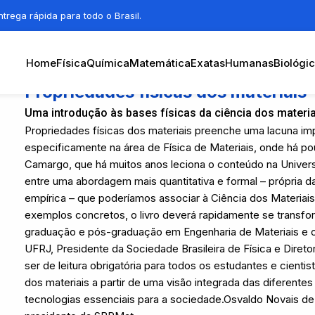
trega rápida para todo o Brasil.
Home
Física
Química
Matemática
Exatas
Humanas
Biológi
Propriedades físicas dos materiais
Uma introdução às bases físicas da ciência dos materi
Propriedades físicas dos materiais preenche uma lacuna impor
especificamente na área de Física de Materiais, onde há pou
Camargo, que há muitos anos leciona o conteúdo na Universid
entre uma abordagem mais quantitativa e formal – própria d
empírica – que poderíamos associar à Ciência dos Materiais.
exemplos concretos, o livro deverá rapidamente se transfo
graduação e pós-graduação em Engenharia de Materiais e cu
UFRJ, Presidente da Sociedade Brasileira de Física e Diret
ser de leitura obrigatória para todos os estudantes e cientis
dos materiais a partir de uma visão integrada das diferente
tecnologias essenciais para a sociedade.Osvaldo Novais de O