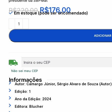
presidente da SBPMat
R$
176,00
R$
220,00
Em estoque (pode ser encomendado)
ADICIONAR
Não sei meu CEP
Informações
Autor: Camargo Júnior, Sérgio Alvaro de Souza (Autor)
Edição: 1
Ano da Edição: 2024
Editora: Blucher