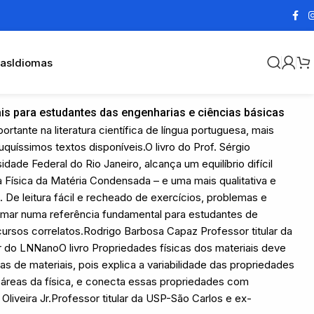
cas
Idiomas
ais para estudantes das engenharias e ciências básicas
tante na literatura científica de língua portuguesa, mais
quíssimos textos disponíveis.O livro do Prof. Sérgio
ade Federal do Rio Janeiro, alcança um equilíbrio difícil
a Física da Matéria Condensada – e uma mais qualitativa e
 De leitura fácil e recheado de exercícios, problemas e
rmar numa referência fundamental para estudantes de
rsos correlatos.Rodrigo Barbosa Capaz Professor titular da
or do LNNanoO livro Propriedades físicas dos materiais deve
tas de materiais, pois explica a variabilidade das propriedades
s áreas da física, e conecta essas propriedades com
liveira Jr.Professor titular da USP-São Carlos e ex-