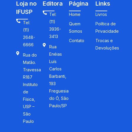
Loja no
Editora
Página
Links
IFUSP
Tel:
Home
Livros
(11)
Tel:
Quem
Política de
3936-
(11)
Somos
Privacidade
3413
2648-
Contato
Trocas e
6666
Rua
Devoluções
Enéias
Rua do
Luís
Matão.
Carlos
Travessa
Barbanti,
R187
193
Instituto
Freguesia
de
do Ó, São
Física,
Paulo/SP
USP –
São
Paulo