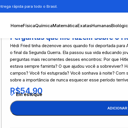
trega rápida para todo o Brasil.
Home
Física
Química
Matemática
Exatas
Humanas
Biológi
Perguntas que me fazem sobre o H
Hédi Fried tinha dezenove anos quando foi deportada para A
o final da Segunda Guerra. Ela passou sua vida educando jov
perguntas mais recorrentes desses encontros: Por que Hit
estava sempre faminta? O que ajudou você a sobreviver? H
campos? Você foi estuprada? Você sonhava à noite? Com se
sobre a importância de nunca esquecer esse período terrível
R$
54,90
Em estoque
ADICIONAR