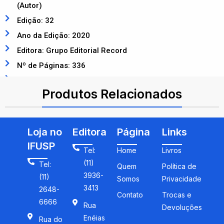
(Autor)
Edição: 32
Ano da Edição: 2020
Editora: Grupo Editorial Record
Nº de Páginas: 336
ISBN: 9788577534197
Produtos Relacionados
Loja no
Editora
Página
Links
IFUSP
Tel:
Home
Livros
(11)
Tel:
Quem
Política de
3936-
(11)
Somos
Privacidade
3413
2648-
Contato
Trocas e
6666
Rua
Devoluções
Enéias
Rua do