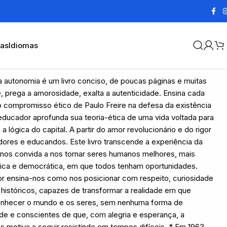
cas
Idiomas
a autonomia é um livro conciso, de poucas páginas e muitas
e, prega a amorosidade, exalta a autenticidade. Ensina cada
 compromisso ético de Paulo Freire na defesa da existência
 educador aprofunda sua teoria-ética de uma vida voltada para
a lógica do capital. A partir do amor revolucionário e do rigor
adores e educandos. Este livro transcende a experiência da
e nos convida a nos tornar seres humanos melhores, mais
tica e democrática, em que todos tenham oportunidades.
or ensina-nos como nos posicionar com respeito, curiosidade
 históricos, capazes de transformar a realidade em que
 conhecer o mundo e os seres, sem nenhuma forma de
ade e conscientes de que, com alegria e esperança, a
s motiva a seguir resistindo em tempos difíceis. * Em 1963,