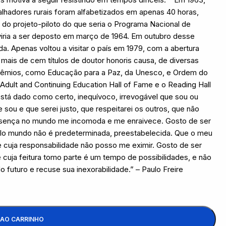
balhadores rurais foram alfabetizados em apenas 40 horas,
o do projeto-piloto do que seria o Programa Nacional de
viria a ser deposto em março de 1964. Em outubro desse
da. Apenas voltou a visitar o país em 1979, com a abertura
 mais de cem títulos de doutor honoris causa, de diversas
 prêmios, como Educação para a Paz, da Unesco, e Ordem do
al Adult and Continuing Education Hall of Fame e o Reading Hall
stá dado como certo, inequívoco, irrevogável que sou ou
sou e que serei justo, que respeitarei os outros, que não
resença no mundo me incomoda e me enraivece. Gosto de ser
lo mundo não é predeterminada, preestabelecida. Que o meu
de cuja responsabilidade não posso me eximir. Gosto de ser
cuja feitura tomo parte é um tempo de possibilidades, e não
 futuro e recuse sua inexorabilidade.” – Paulo Freire
 AO CARRINHO