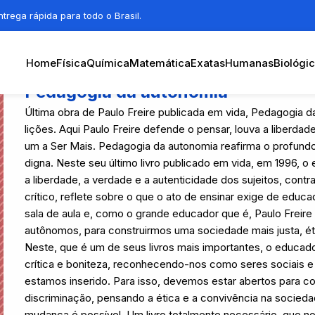
trega rápida para todo o Brasil.
Home
Física
Química
Matemática
Exatas
Humanas
Biológi
Pedagogia da autonomia
Última obra de Paulo Freire publicada em vida, Pedagogia d
lições. Aqui Paulo Freire defende o pensar, louva a liberdad
um a Ser Mais. Pedagogia da autonomia reafirma o profundo
digna. Neste seu último livro publicado em vida, em 1996, o
a liberdade, a verdade e a autenticidade dos sujeitos, contra 
crítico, reflete sobre o que o ato de ensinar exige de educ
sala de aula e, como o grande educador que é, Paulo Freir
autônomos, para construirmos uma sociedade mais justa, é
Neste, que é um de seus livros mais importantes, o educad
crítica e boniteza, reconhecendo-nos como seres sociais e
estamos inserido. Para isso, devemos estar abertos para
discriminação, pensando a ética e a convivência na socied
mudança é possível. Um livro totalmente necessário, que no