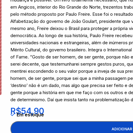
em Angicos, interior do Rio Grande do Norte, trezentos tra
pelo método proposto por Paulo Freire. Esse foi o resultad
Alfabetização do governo de João Goulart, presidente que 
mesmo ano, Freire deixou o Brasil para proteger a própria vi
democrática. Ao longo de sua história, Paulo Freire recebeu
universidades nacionais e estrangeiras, além de inúmeros
Mérito Cultural, do governo brasileiro. Integra o Internation
of Fame. “Gosto de ser homem, de ser gente, porque não e
serei decente, que testemunharei sempre gestos puros, que 
mentirei escondendo o seu valor porque a inveja de sua p
homem, de ser gente, porque sei que a minha passagem pe
‘destino’ não é um dado, mas algo que precisa ser feito e 
gente porque a história em que me faço com os outros e de 
de determinismo. Daí que insista tanto na problematização do
R$
54,90
Em estoque
ADICIONAR