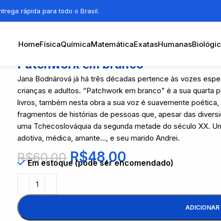
trega rápida para todo o Brasil.
Home
Física
Química
Matemática
Exatas
Humanas
Biológi
Patchwork em branco
Jana Bodnárová já há três décadas pertence às vozes especi
crianças e adultos. “Patchwork em branco” é a sua quarta p
livros, também nesta obra a sua voz é suavemente poética,
fragmentos de histórias de pessoas que, apesar das diver
uma Tchecoslováquia da segunda metade do século XX. Uma
adotiva, médica, amante…, e seu marido Andrei.
R$
48,00
R$
60,00
Em estoque (pode ser encomendado)
ADICIONAR