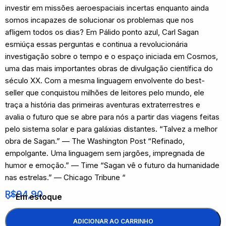
investir em missões aeroespaciais incertas enquanto ainda
somos incapazes de solucionar os problemas que nos
afligem todos os dias? Em Pálido ponto azul, Carl Sagan
esmiúça essas perguntas e continua a revolucionária
investigação sobre o tempo e o espaço iniciada em Cosmos,
uma das mais importantes obras de divulgação científica do
século XX. Com a mesma linguagem envolvente do best-
seller que conquistou milhões de leitores pelo mundo, ele
traça a história das primeiras aventuras extraterrestres e
avalia o futuro que se abre para nós a partir das viagens feitas
pelo sistema solar e para galáxias distantes. “Talvez a melhor
obra de Sagan.” — The Washington Post “Refinado,
empolgante. Uma linguagem sem jargões, impregnada de
humor e emoção.” — Time “Sagan vê o futuro da humanidade
nas estrelas.” — Chicago Tribune “
R$
94,90
Em estoque
ADICIONAR AO CARRINHO