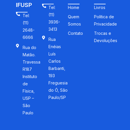
IFUSP
Tel:
Home
Livros
(11)
Tel:
Quem
Política de
3936-
(11)
Somos
Privacidade
3413
2648-
Contato
Trocas e
6666
Rua
Devoluções
Enéias
Rua do
Luís
Matão.
Carlos
Travessa
Barbanti,
R187
193
Instituto
Freguesia
de
do Ó, São
Física,
Paulo/SP
USP –
São
Paulo