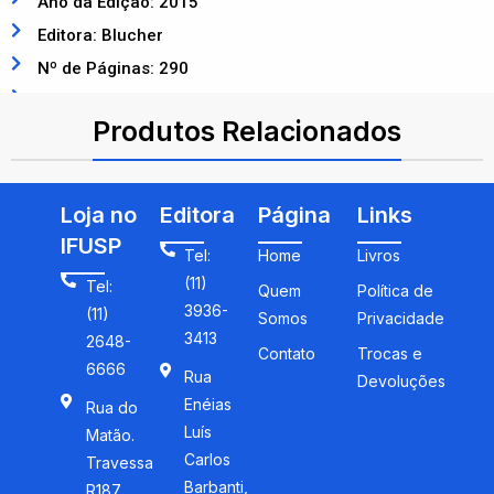
Ano da Edição: 2015
Editora: Blucher
Nº de Páginas: 290
ISBN: 9788521209393
Produtos Relacionados
Loja no
Editora
Página
Links
IFUSP
Tel:
Home
Livros
(11)
Tel:
Quem
Política de
3936-
(11)
Somos
Privacidade
3413
2648-
Contato
Trocas e
6666
Rua
Devoluções
Enéias
Rua do
Luís
Matão.
Carlos
Travessa
Barbanti,
R187