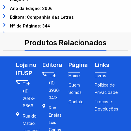
Ano da Edição: 2006
Editora: Companhia das Letras
Nº de Páginas: 344
ISBN: 9788571109247
Produtos Relacionados
Loja no
Editora
Página
Links
IFUSP
Tel:
Home
Livros
(11)
Tel:
Quem
Política de
3936-
(11)
Somos
Privacidade
3413
2648-
Contato
Trocas e
6666
Rua
Devoluções
Enéias
Rua do
Luís
Matão.
Carlos
Travessa