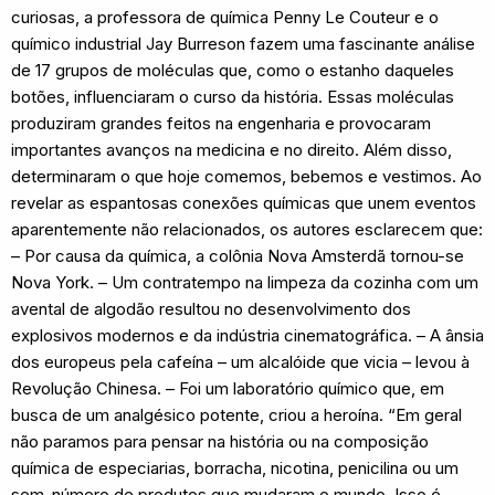
curiosas, a professora de química Penny Le Couteur e o
químico industrial Jay Burreson fazem uma fascinante análise
de 17 grupos de moléculas que, como o estanho daqueles
botões, influenciaram o curso da história. Essas moléculas
produziram grandes feitos na engenharia e provocaram
importantes avanços na medicina e no direito. Além disso,
determinaram o que hoje comemos, bebemos e vestimos. Ao
revelar as espantosas conexões químicas que unem eventos
aparentemente não relacionados, os autores esclarecem que:
– Por causa da química, a colônia Nova Amsterdã tornou-se
Nova York. – Um contratempo na limpeza da cozinha com um
avental de algodão resultou no desenvolvimento dos
explosivos modernos e da indústria cinematográfica. – A ânsia
dos europeus pela cafeína – um alcalóide que vicia – levou à
Revolução Chinesa. – Foi um laboratório químico que, em
busca de um analgésico potente, criou a heroína. “Em geral
não paramos para pensar na história ou na composição
química de especiarias, borracha, nicotina, penicilina ou um
sem-número de produtos que mudaram o mundo. Isso é