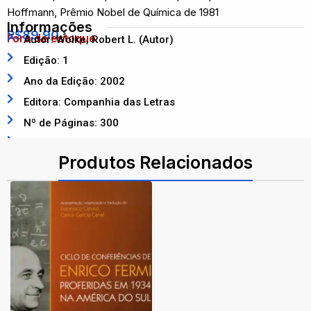
Hoffmann, Prêmio Nobel de Química de 1981
Informações
R$
89,90
Fora de estoque
Autor: Wolke, Robert L. (Autor)
Edição: 1
Ano da Edição: 2002
Editora: Companhia das Letras
Nº de Páginas: 300
ISBN: 9788571106925
Produtos Relacionados