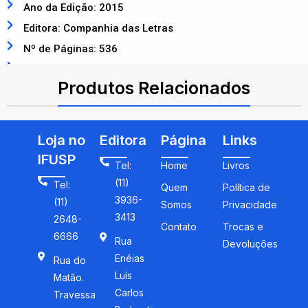
Ano da Edição: 2015
Editora: Companhia das Letras
Nº de Páginas: 536
ISBN: 9788537814215
Produtos Relacionados
Loja no
Editora
Página
Links
IFUSP
Tel:
Home
Livros
(11)
Tel:
Quem
Política de
3936-
(11)
Somos
Privacidade
3413
2648-
Contato
Trocas e
6666
Rua
Devoluções
Enéias
Rua do
Luís
Matão.
Carlos
Travessa