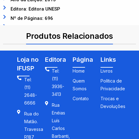
Editora: Editora UNESP
Nº de Páginas: 696
ISBN: 9788539305629
Produtos Relacionados
Loja no
Editora
Página
Links
IFUSP
Tel:
Home
Livros
(11)
Tel:
Quem
Política de
3936-
(11)
Somos
Privacidade
3413
2648-
Contato
Trocas e
6666
Rua
Devoluções
Enéias
Rua do
Luís
Matão.
Carlos
Travessa
Barbanti,
R187