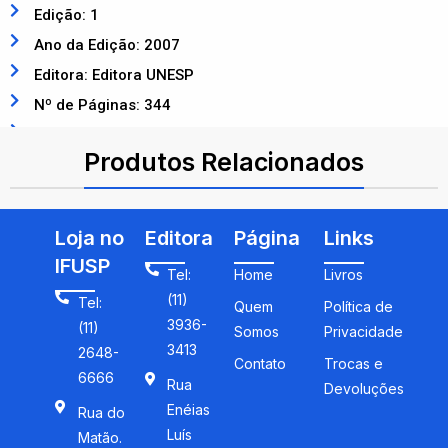
Edição: 1
Ano da Edição: 2007
Editora: Editora UNESP
Nº de Páginas: 344
ISBN: 9788571397613
Produtos Relacionados
Loja no
Editora
Página
Links
IFUSP
Tel:
Home
Livros
(11)
Tel:
Quem
Política de
3936-
(11)
Somos
Privacidade
3413
2648-
Contato
Trocas e
6666
Rua
Devoluções
Enéias
Rua do
Luís
Matão.