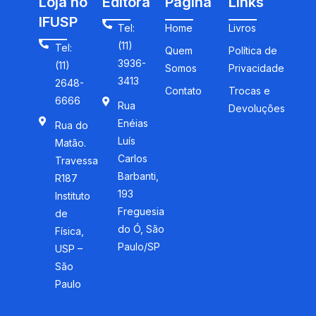
Loja no
Editora
Página
Links
IFUSP
Tel:
Home
Livros
(11)
Tel:
Quem
Política de
3936-
(11)
Somos
Privacidade
3413
2648-
Contato
Trocas e
6666
Rua
Devoluções
Enéias
Rua do
Luís
Matão.
Carlos
Travessa
Barbanti,
R187
193
Instituto
Freguesia
de
do Ó, São
Física,
Paulo/SP
USP –
São
Paulo