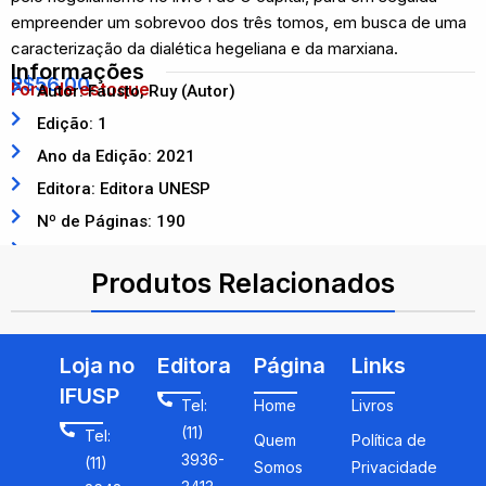
empreender um sobrevoo dos três tomos, em busca de uma
caracterização da dialética hegeliana e da marxiana.
Informações
R$
56,00
Fora de estoque
Autor: Fausto, Ruy (Autor)
Edição: 1
Ano da Edição: 2021
Editora: Editora UNESP
Nº de Páginas: 190
ISBN: 9786557110287
Produtos Relacionados
Loja no
Editora
Página
Links
IFUSP
Tel:
Home
Livros
(11)
Tel:
Quem
Política de
3936-
(11)
Somos
Privacidade