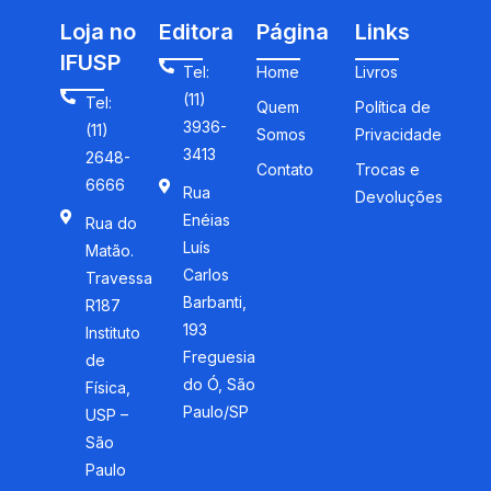
Loja no
Editora
Página
Links
IFUSP
Tel:
Home
Livros
(11)
Tel:
Quem
Política de
3936-
(11)
Somos
Privacidade
3413
2648-
Contato
Trocas e
6666
Rua
Devoluções
Enéias
Rua do
Luís
Matão.
Carlos
Travessa
Barbanti,
R187
193
Instituto
Freguesia
de
do Ó, São
Física,
Paulo/SP
USP –
São
Paulo