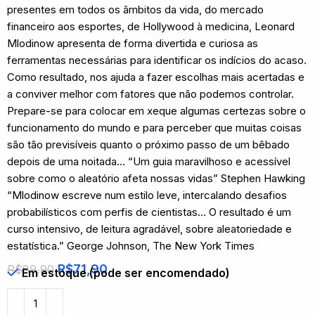
presentes em todos os âmbitos da vida, do mercado
financeiro aos esportes, de Hollywood à medicina, Leonard
Mlodinow apresenta de forma divertida e curiosa as
ferramentas necessárias para identificar os indícios do acaso.
Como resultado, nos ajuda a fazer escolhas mais acertadas e
a conviver melhor com fatores que não podemos controlar.
Prepare-se para colocar em xeque algumas certezas sobre o
funcionamento do mundo e para perceber que muitas coisas
são tão previsíveis quanto o próximo passo de um bêbado
depois de uma noitada… “Um guia maravilhoso e acessível
sobre como o aleatório afeta nossas vidas” Stephen Hawking
“Mlodinow escreve num estilo leve, intercalando desafios
probabilísticos com perfis de cientistas… O resultado é um
curso intensivo, de leitura agradável, sobre aleatoriedade e
estatística.” George Johnson, The New York Times
R$
71,90
R$
89,90
Em estoque (pode ser encomendado)