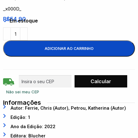
_x000D_
R$
54,90
Em estoque
ADICIONAR AO CARRINHO
Não sei meu CEP
Informações
Autor: Ferrie, Chris (Autor), Petrou, Katherina (Autor)
Edição: 1
Ano da Edição: 2022
Editora: Blucher