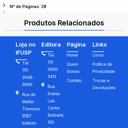
Nº de Páginas: 28
ISBN: 9786555063844
Produtos Relacionados
Loja no
Editora
Página
Links
IFUSP
Tel:
Home
Livros
(11)
Tel:
Quem
Política de
3936-
(11)
Somos
Privacidade
3413
2648-
Contato
Trocas e
6666
Rua
Devoluções
Enéias
Rua do
Luís
Matão.
Carlos
Travessa
Barbanti,
R187
193
Instituto