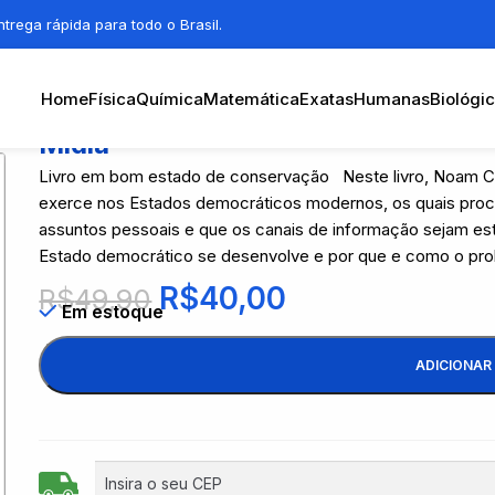
trega rápida para todo o Brasil.
Home
Física
Química
Matemática
Exatas
Humanas
Biológi
Mídia
Livro em bom estado de conservação Neste livro, Noam Ch
exerce nos Estados democráticos modernos, os quais proc
assuntos pessoais e que os canais de informação sejam est
Estado democrático se desenvolve e por que e como o pro
R$
40,00
R$
49,90
Em estoque
ADICIONAR